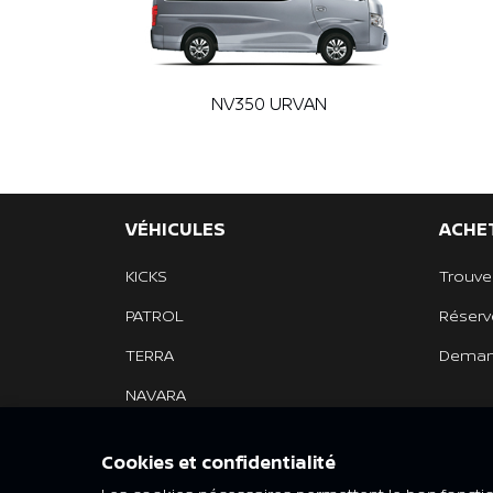
NV350 URVAN
VÉHICULES
ACHET
KICKS
Trouve
PATROL
Réserv
TERRA
Demand
NAVARA
URVAN
Cookies et confidentialité